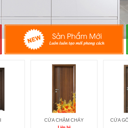
I
CỬA CHẬM CHÁY
CỬA G
Liên hệ