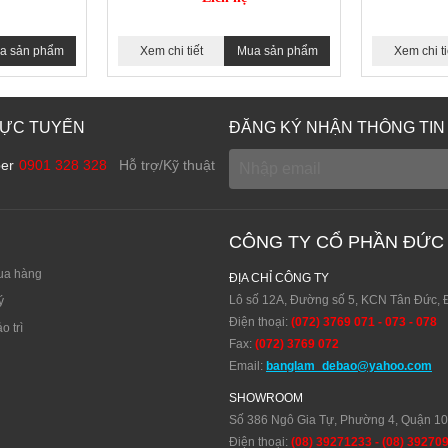
a sản phẩm
Xem chi tiết
Mua sản phẩm
Xem chi ti
RỰC TUYẾN
ĐĂNG KÝ NHẬN THÔNG TIN
ber
0901 328 328
Hỗ trợ/Kỹ thuật
CÔNG TY CỔ PHẦN ĐỨC
ua hàng
ĐỊA CHỈ CÔNG TY
Lô số 12A, Đường số 5, KCN Tân Đức, 
ý
Điện thoại:
(072) 3769 071 - 073 - 078
o trì
Fax:
(072) 3769 072
Email:
banglam_debao@yahoo.com
SHOWROOM
Số 386 Ngô Gia Tự, Phường 4, Quận 1
Điện thoại:
(08) 39271233 - (08) 39270