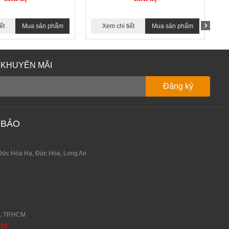
ết
Mua sản phẩm
Xem chi tiết
Mua sản phẩm
 KHUYẾN MÃI
 BẢO
Đức Hòa Hạ, Đức Hòa, Long An
0, TP.HCM
933